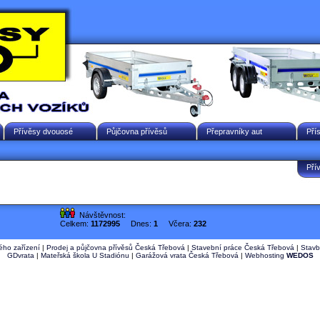
Přívěsy dvouosé
Půjčovna přívěsů
Přepravníky aut
Pří
Pří
Návštěvnost:
Celkem:
1172995
Dnes:
1
Včera:
232
ého zařízení
|
Prodej a půjčovna přívěsů Česká Třebová
|
Stavební práce Česká Třebová
|
Stavb
GDvrata
|
Mateřská škola U Stadiónu
|
Garážová vrata Česká Třebová
|
Webhosting
WEDOS