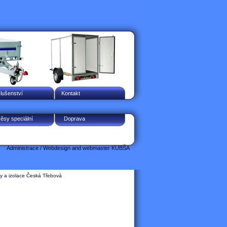
slušenství
Kontakt
věsy speciální
Doprava
Administrace
/
Webdesign and webmaster KUBŠA
y a izolace Česká Třebová