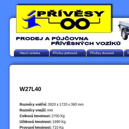
Hlavní stránka
Přívěsy jednoosé
Přívěsy dvouosé
W27L40
Rozměry vnitřní:
3920 x 1720 x 380 mm
Rozměry vnejší:
mm
Celková hmotnost:
2700 Kg
Užitková hmotnost:
1990 Kg
Provozní hmotnost:
710 Kg