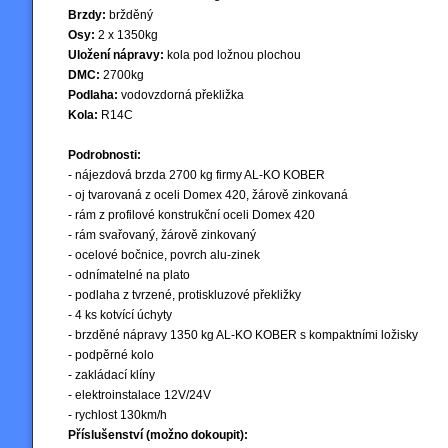
Brzdy:
bržděný
Osy:
2 x 1350kg
Uložení nápravy:
kola pod ložnou plochou
DMC:
2700kg
Podlaha:
vodovzdorná překližka
Kola:
R14C
Podrobnosti:
- nájezdová brzda 2700 kg firmy AL-KO KOBER
- oj tvarovaná z oceli Domex 420, žárově zinkovaná
- rám z profilové konstrukční oceli Domex 420
- rám svařovaný, žárově zinkovaný
- ocelové bočnice, povrch alu-zinek
- odnímatelné na plato
- podlaha z tvrzené, protiskluzové překližky
- 4 ks kotvící úchyty
- brzděné nápravy 1350 kg AL-KO KOBER s kompaktními ložisky
- podpěrné kolo
- zakládací klíny
- elektroinstalace 12V/24V
- rychlost 130km/h
Příslušenství (možno dokoupit):