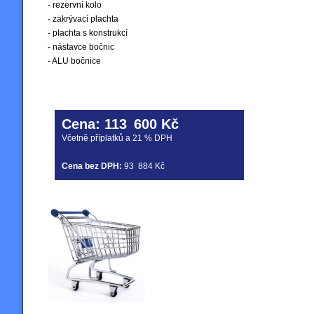
- rezervní kolo
- zakrývací plachta
- plachta s konstrukcí
- nástavce bočnic
- ALU bočnice
Cena:
113
600 Kč
Včetně příplatků a 21 % DPH
Cena bez DPH:
93
884 Kč