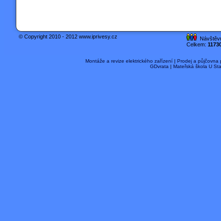
© Copyright 2010 - 2012 www.iprivesy.cz
Návštěvn
Celkem:
1173
Montáže a revize elektrického zařízení
|
Prodej a půjčovna
GDvrata
|
Mateřská škola U St