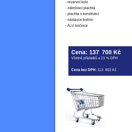
- rezervní kolo
- zakrývací plachta
- plachta s konstrukcí
- nástavce bočnic
- ALU bočnice
Cena:
137
700 Kč
Včetně příplatků a 21 % DPH
Cena bez DPH:
113
802 Kč