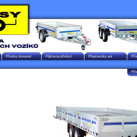
Přívěsy dvouosé
Půjčovna přívěsů
Přepravníky aut
Pří
Pří