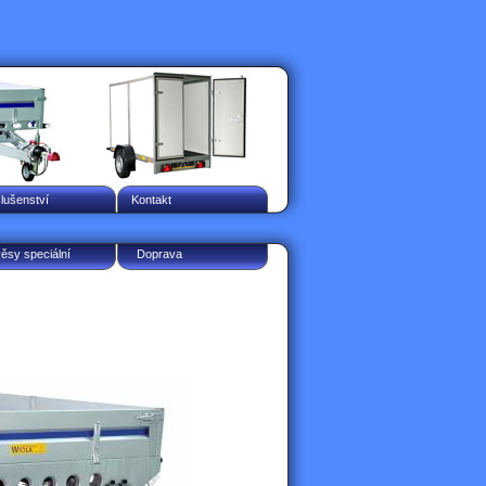
slušenství
Kontakt
věsy speciální
Doprava