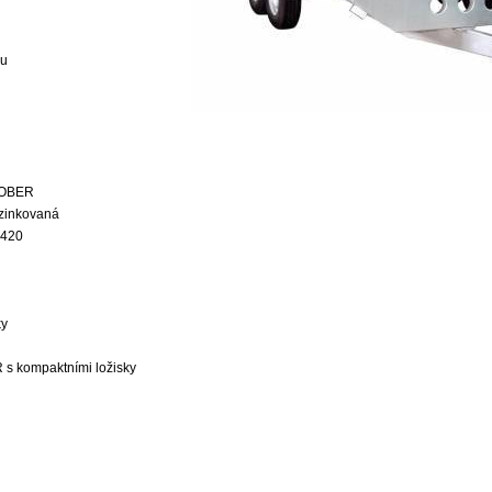
ou
 KOBER
 zinkovaná
 420
ky
s kompaktními ložisky