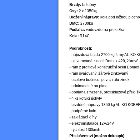
Brzdy:
bržděný
Osy:
2 x 1350kg
Uložení nápravy:
kola pod ložnou ploch
DMC:
2700kg
Podlaha:
vodovzdorná překližka
Kola:
R14C
Podrobnosti:
- nájezdová brzda 2700 kg firmy AL-KO
- oj tvarovaná z oceli Domex 420, žárově
- rám z profilové konstrukční oceli Domex
- rám svařovaný, žárově zinkovaný
- ocelové bočnice, povrch alu-zinek
- odnímatelné na plato
- podlaha z tvrzené, protiskluzové překliž
- 4 ks kotvící úchyty
- brzděné nápravy 1350 kg AL-KO KOBER 
- podpěrné kolo
- zakládací klíny
- elektroinstalace 12V/24V
- rychlost 130km/h
Příslušenství (možno dokoupit):