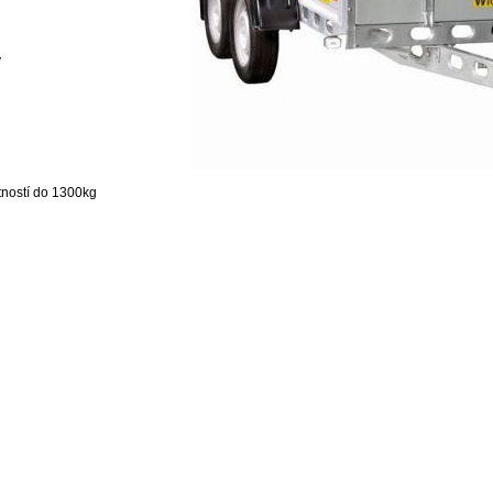
y
tností do 1300kg