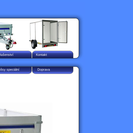
slušenství
Kontakt
věsy speciální
Doprava