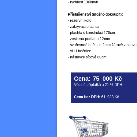
- rychlost 130km/h
Příslušenství (možno dokoupit):
- rezervní kolo
- zakrývací plachta
- plachta s konstrukcí 170cm
- zesílená podlaha 12mm
- svařované bočnice 2mm žárově zinkov
- ALU bočnice
- nástavce síťové 60cm
Cena:
75
000 Kč
Včetně příplatků a 21 % DPH
Cena bez DPH:
61
983 Kč