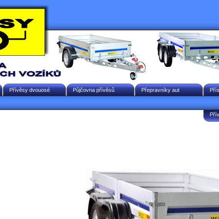
Přívěsy dvouosé
Půjčovna přívěsů
Přepravníky aut
Pří
Pří