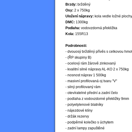
Brzdy:
bržděný
Osy:
2 x 750kg
Uložení nápravy:
kola vedle ložné ploch
DMC:
1300kg
Podlaha:
vodovzdorná překližka
Kola:
155R13
Podrobnosti:
- dvouosý bržděný přívěs s celkovou hmo
- (ŘP skupiny B)
- ocelový rám žárově zinkovaný
- kvalitní silné nápravy AL-KO 2 x 750kg
- nosnost náprav 1 500kg
- masivní profilovaná oj tvaru "V"
- silný profilovaný rám
- otevíratelné přední a zadní čelo
- podlaha z vodovzdorné překližky 9mm
- polyetylenové blatníky
- nájezdové klíny
- držák rezervy
- podpěrné kolečko s úchytem
- zadní lampy zapuštěné