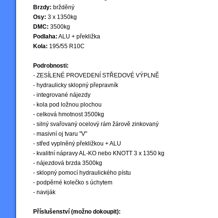
Brzdy:
bržděný
Osy:
3 x 1350kg
DMC:
3500kg
Podlaha:
ALU + překližka
Kola:
195/55 R10C
Podrobnosti:
- ZESÍLENÉ PROVEDENÍ STŘEDOVÉ VÝPLNĚ
- hydraulicky sklopný přepravník
- integrované nájezdy
- kola pod ložnou plochou
- celková hmotnost 3500kg
- silný svařovaný ocelový rám žárově zinkovaný
- masivní oj tvaru "V"
- střed vyplněný překližkou + ALU
- kvalitní nápravy AL-KO nebo KNOTT 3 x 1350 kg
- nájezdová brzda 3500kg
- sklopný pomocí hydraulického pístu
- podpěrné kolečko s úchytem
- naviják
Příslušenství (možno dokoupit):