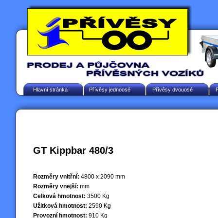
Hlavní stránka
Přívěsy jednoosé
Přívěsy dvouosé
GT Kippbar 480/3
Rozměry vnitřní:
4800 x 2090 mm
Rozměry vnejší:
mm
Celková hmotnost:
3500 Kg
Užitková hmotnost:
2590 Kg
Provozní hmotnost:
910 Kg